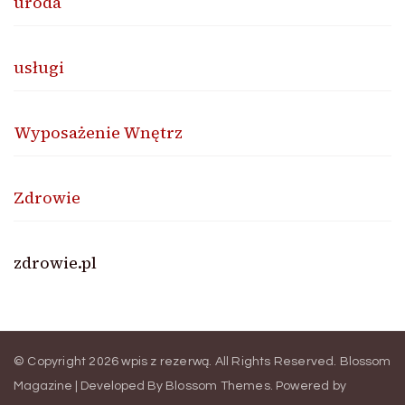
uroda
usługi
Wyposażenie Wnętrz
Zdrowie
zdrowie.pl
© Copyright 2026
wpis z rezerwą
. All Rights Reserved.
Blossom
Magazine | Developed By
Blossom Themes
.
Powered by