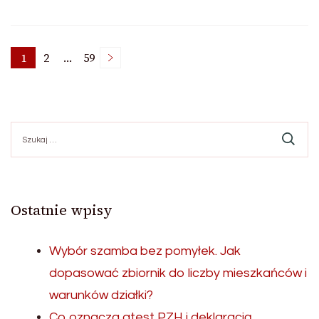
Nawigacja
1
2
…
59
Page
Page
Page
po
Szukaj:
wpisach
Ostatnie wpisy
Wybór szamba bez pomyłek. Jak
dopasować zbiornik do liczby mieszkańców i
warunków działki?
Co oznacza atest PZH i deklaracją